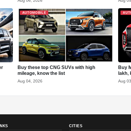
Aug 06, 2026
Aug 05
AUTOMOBILE
AUT
er
Buy these top CNG SUVs with high
Buy M
mileage, know the list
lakh, 
Aug 04, 2026
Aug 03
INKS
CITIES