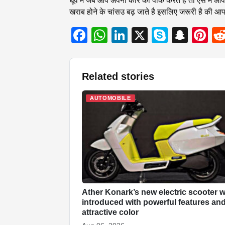
धूप में जब आप अपनी कार को पार्क करते है तो ऐसे में आ
खराब होने के चांसउ बढ़ जाते है इसलिए जरूरी है की आप अ
F
W
Li
X
S
S
Pi
a
h
n
ky
n
nt
c
at
k
p
a
er
Related stories
e
s
e
e
p
e
b
A
dI
c
st
AUTOMOBILE
o
p
n
h
o
p
at
k
Ather Konark’s new electric scooter wi
introduced with powerful features an
attractive color