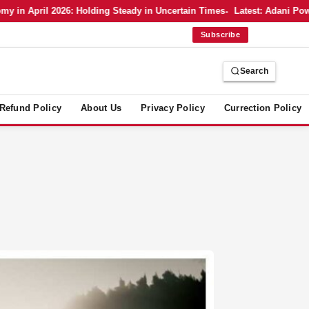
in April 2026: Holding Steady in Uncertain Times
Latest: Adani Power
Subscribe
Search
Refund Policy
About Us
Privacy Policy
Currection Policy