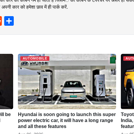
पकी कार को केबिन गर्म हो जाता है जिसमंें की केबिन के टेेंपरेचर पर असर हो सक
पनी कार को हमेशा छाव में ही पार्क करें.
R
S
e
h
d
ar
di
e
t
AUTOMOBILE
AUT
ll be
Hyundai is soon going to launch this super
Toyot
d
power electric car, it will have a long range
India
and all these features
featu