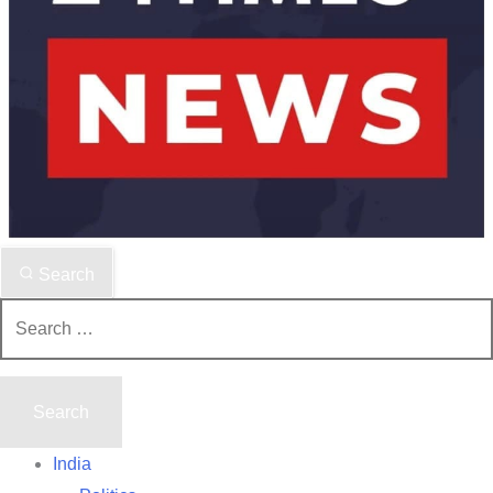
Search
Search
for:
India