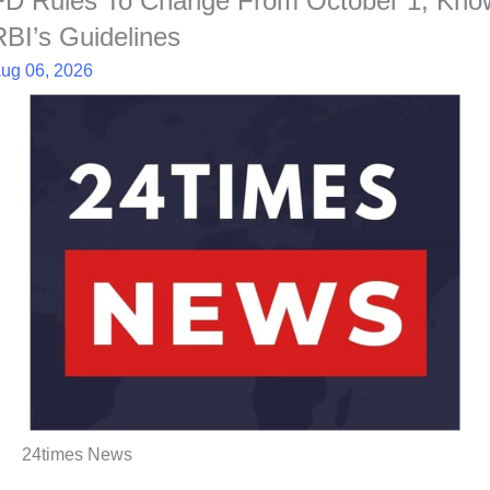
FD Rules To Change From October 1; Kno
RBI’s Guidelines
ug 06, 2026
24times News