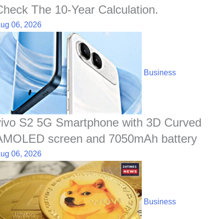
Check The 10-Year Calculation.
ug 06, 2026
Business
vivo S2 5G Smartphone with 3D Curved
AMOLED screen and 7050mAh battery
ug 06, 2026
Business