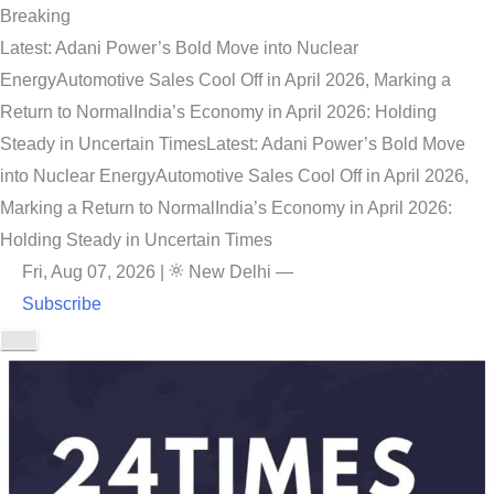
Breaking
Latest: Adani Power’s Bold Move into Nuclear
Energy
Automotive Sales Cool Off in April 2026, Marking a
Return to Normal
India’s Economy in April 2026: Holding
Steady in Uncertain Times
Latest: Adani Power’s Bold Move
into Nuclear Energy
Automotive Sales Cool Off in April 2026,
Marking a Return to Normal
India’s Economy in April 2026:
Holding Steady in Uncertain Times
Fri, Aug 07, 2026
|
New Delhi
—
Subscribe