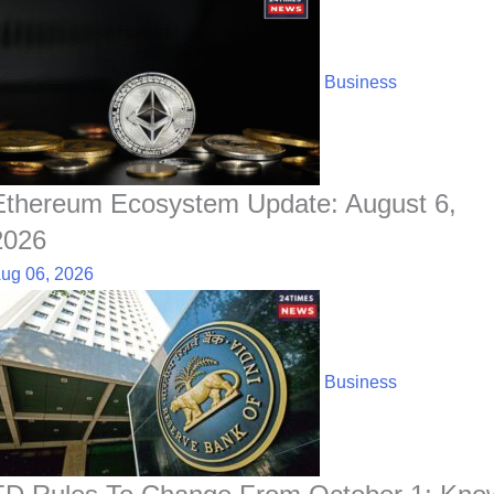
Business
Ethereum Ecosystem Update: August 6,
2026
ug 06, 2026
Business