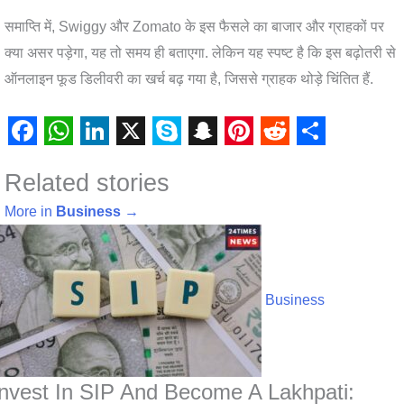
समाप्ति में, Swiggy और Zomato के इस फैसले का बाजार और ग्राहकों पर
क्या असर पड़ेगा, यह तो समय ही बताएगा. लेकिन यह स्पष्ट है कि इस बढ़ोतरी से
ऑनलाइन फूड डिलीवरी का खर्च बढ़ गया है, जिससे ग्राहक थोड़े चिंतित हैं.
F
W
L
X
S
S
P
R
S
Related stories
a
h
i
k
n
i
e
h
c
a
n
y
a
n
d
a
More in
Business
→
e
t
k
p
p
t
d
r
b
s
e
e
c
e
i
e
o
A
d
h
r
t
Business
o
p
I
a
e
k
p
n
t
s
t
Invest In SIP And Become A Lakhpati: