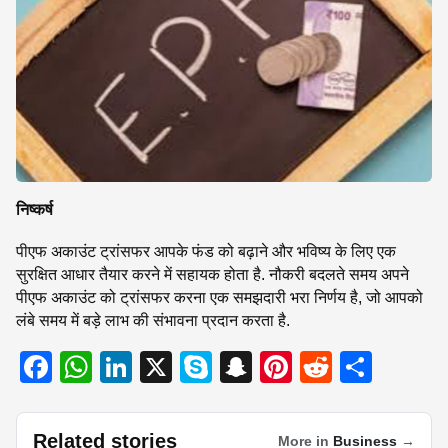
निष्कर्ष
पीएफ अकाउंट ट्रांसफर आपके फंड को बढ़ाने और भविष्य के लिए एक
सुरक्षित आधार तैयार करने में सहायक होता है. नौकरी बदलते समय अपने
पीएफ अकाउंट को ट्रांसफर करना एक समझदारी भरा निर्णय है, जो आपको
लंबे समय में बड़े लाभ की संभावना प्रदान करता है.
F
W
Li
X
S
S
Pi
R
S
a
h
n
ky
n
nt
e
h
c
at
k
p
a
er
d
ar
Related stories
More in
Business
→