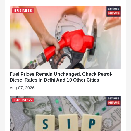
e
s
e
e
p
e
di
e
b
A
dI
c
st
t
BUSINESS
o
p
n
h
o
p
at
k
Fuel Prices Remain Unchanged, Check Petrol-
Diesel Rates In Delhi And 10 Other Cities
Aug 07, 2026
BUSINESS