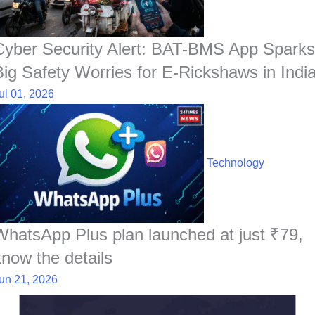
Cyber Security Alert: BAT-BMS App Sparks
Big Safety Worries for E-Rickshaws in Indi
ul 01, 2026
Technology
WhatsApp Plus plan launched at just ₹79,
know the details
un 21, 2026