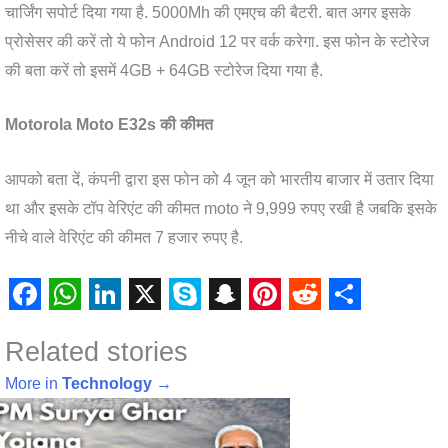
चार्जिंग सपोर्ट दिया गया है. 5000Mh की एमएच की बैटरी. बात अगर इसके
प्रोसेसर की करें तो ये फोन Android 12 पर वर्क करेगा. इस फोन के स्टोरेज
की बता करें तो इसमें 4GB + 64GB स्टोरेज दिया गया है.
Motorola Moto E32s की कीमत
आपको बता दें, कंपनी द्वारा इस फोन को 4 जून को भारतीय बाजार में उतार दिया
था और इसके टॉप वेरिएंट की कीमत moto ने 9,999 रुपए रखी है जबकि इसके
नीचे वाले वेरिएंट की कीमत 7 हजार रुपए है.
F
W
L
X
S
S
P
R
S
Related stories
a
h
i
k
n
i
e
h
c
a
n
y
a
n
d
a
More in
Technology
→
e
t
k
p
p
t
d
r