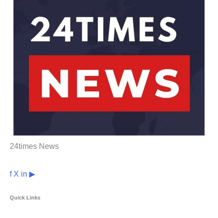
24times News
f
X
in
▶
Quick Links