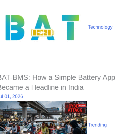
Technology
BAT-BMS: How a Simple Battery App
Became a Headline in India
ul 01, 2026
Trending