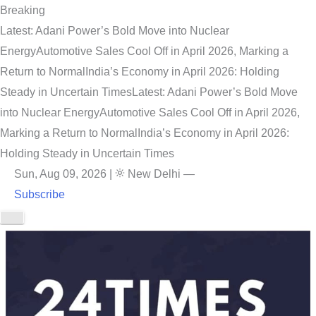
Breaking
Latest: Adani Power’s Bold Move into Nuclear
Energy
Automotive Sales Cool Off in April 2026, Marking a
Return to Normal
India’s Economy in April 2026: Holding
Steady in Uncertain Times
Latest: Adani Power’s Bold Move
into Nuclear Energy
Automotive Sales Cool Off in April 2026,
Marking a Return to Normal
India’s Economy in April 2026:
Holding Steady in Uncertain Times
Sun, Aug 09, 2026
|
New Delhi
—
Subscribe