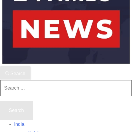
Search
Search
for:
India