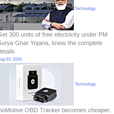
b
s
e
e
c
e
i
e
o
A
d
h
r
t
Technology
o
p
I
a
e
k
p
n
t
s
t
Get 300 units of free electricity under PM
Surya Ghar Yojana, know the complete
etails
ug 03, 2026
Technology
JioMotive OBD Tracker becomes cheaper,