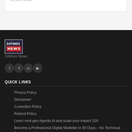
24times News
f
X
in
▶
QUICK LINKS
Privacy Policy
Disclaimer
Currection Policy
Refund Policy
Learn next-gen Agentic AI and scale your impact 10X
Become a Professional Digital Marketer in 90 Days – No Technical