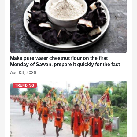
o
p
n
h
o
p
at
k
Make pure water chestnut flour on the first
Monday of Sawan, prepare it quickly for the fast
Aug 03, 2026
TRENDING