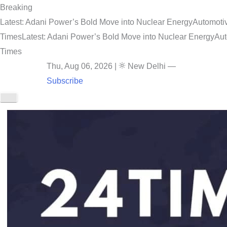
Breaking
Latest: Adani Power’s Bold Move into Nuclear Energy
Automotiv
Times
Latest: Adani Power’s Bold Move into Nuclear Energy
Aut
Times
Thu, Aug 06, 2026
|
New Delhi
—
Subscribe