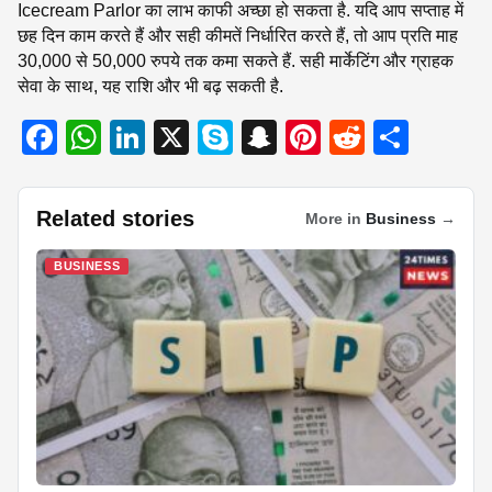
Icecream Parlor का लाभ काफी अच्छा हो सकता है. यदि आप सप्ताह में
छह दिन काम करते हैं और सही कीमतें निर्धारित करते हैं, तो आप प्रति माह
30,000 से 50,000 रुपये तक कमा सकते हैं. सही मार्केटिंग और ग्राहक
सेवा के साथ, यह राशि और भी बढ़ सकती है.
F
W
Li
X
S
S
Pi
R
S
a
h
n
ky
n
nt
e
h
c
at
k
p
a
er
d
ar
Related stories
More in
Business
→
e
s
e
e
p
e
di
e
b
A
dI
c
st
t
BUSINESS
o
p
n
h
o
p
at
k