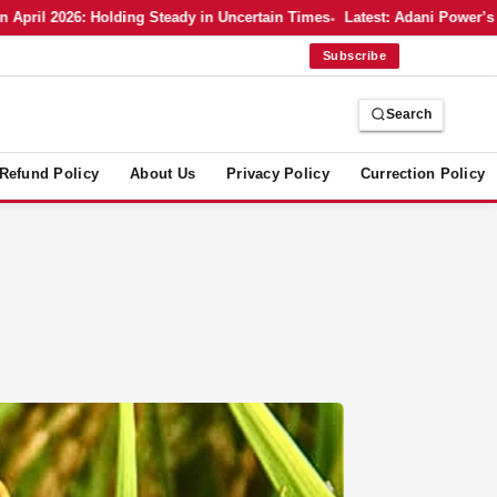
2026: Holding Steady in Uncertain Times
Latest: Adani Power’s Bold Mo
Subscribe
Search
Refund Policy
About Us
Privacy Policy
Currection Policy