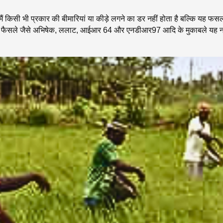
भी प्रकार की बीमारियां या कीड़े लगने का डर नहीं होता है बल्कि यह फसल बहुत
नी फैसले जैसे अभिषेक, ललाट, आईआर 64 और एनडीआर97 आदि के मुकाबले यह नई