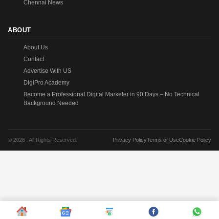
Chennai News
ABOUT
About Us
Contact
Advertise With US
DigiPro Academy
Become a Professional Digital Marketer in 90 Days – No Technical
Background Needed
© 2026 . All Rights Reserved.
Privacy Policy
Terms of Use
Cookie Policy