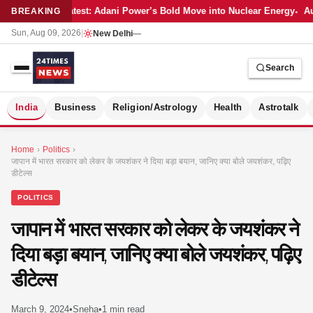
Latest: Adani Power’s Bold Move into Nuclear Energy
Au
BREAKING
Sun, Aug 09, 2026
|
New Delhi
—
Search
S
India
Business
Religion/Astrology
Health
Astrotalk
Home
›
Politics
›
जापान में भारत सरकार को लेकर के जयशंकर ने दिया बड़ा बयान, जानिए क्या बोले जयशंकर, पढ़िए
डीटेल्स
POLITICS
जापान में भारत सरकार को लेकर के जयशंकर ने
दिया बड़ा बयान, जानिए क्या बोले जयशंकर, पढ़िए
डीटेल्स
MER
March 9, 2024
•
Sneha
•
1 min read