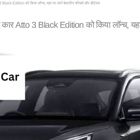
 Black Edition को किया लाॅन्च, यहां पर जानें बेहतरीन फीचर्स और डीटेल्स
क कार Atto 3 Black Edition को किया लाॅन्च, यहां