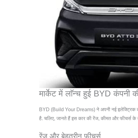
मार्केट में लाॅन्च हुई BYD कंपन
BYD (Build Your Dreams) ने अपनी नई इलेक्ट्रिक कार
है. चलिए, जानते हैं इस कार की रेंज, कीमत और फीचर्स के बार
रेंज और बेहतरीन फीचर्स