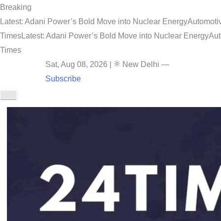
Breaking
Latest: Adani Power’s Bold Move into Nuclear Energy
Automotiv
Times
Latest: Adani Power’s Bold Move into Nuclear Energy
Aut
Times
Sat, Aug 08, 2026
|
New Delhi
—
Subscribe