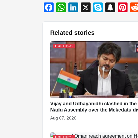
F
W
Li
X
S
S
Pi
a
h
n
ky
n
nt
c
at
k
p
a
er
Related stories
e
s
e
e
p
e
b
A
dI
c
st
POLITICS
o
p
n
h
o
p
at
k
Vijay and Udhayanidhi clashed in the
Nadu Assembly over the Mekedatu di
Aug 07, 2026
POLITICS