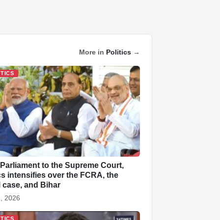
More in
Politics
→
ITICS
Parliament to the Supreme Court,
ics intensifies over the FCRA, the
l case, and Bihar
, 2026
ITICS