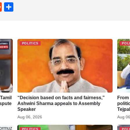
R
S
e
h
d
ar
di
e
t
POLITICS
POL
 Tamil
“Decision based on facts and fairness,”
From 
spute
Ashwini Sharma appeals to Assembly
polit
Speaker
Tejpa
Aug 06, 2026
Aug 06
POLITICS
POL