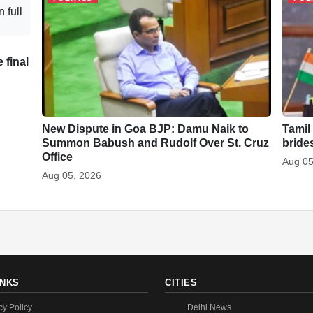
 final
New Dispute in Goa BJP: Damu Naik to
Tamil
Summon Babush and Rudolf Over St. Cruz
bride
Office
Aug 05
Aug 05, 2026
INKS
CITIES
cy Policy
Delhi News