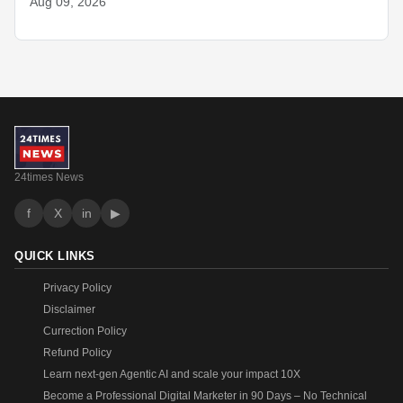
Aug 09, 2026
24times News
f
X
in
▶
QUICK LINKS
Privacy Policy
Disclaimer
Currection Policy
Refund Policy
Learn next-gen Agentic AI and scale your impact 10X
Become a Professional Digital Marketer in 90 Days – No Technical