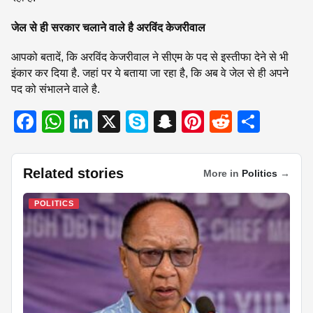
जेल से ही सरकार चलाने वाले है अरविंद केजरीवाल
आपको बतादें, कि अरविंद केजरीवाल ने सीएम के पद से इस्तीफा देने से भी
इंकार कर दिया है. जहां पर ये बताया जा रहा है, कि अब वे जेल से ही अपने
पद को संभालने वाले है.
F
W
Li
X
S
S
Pi
R
S
a
h
n
ky
n
nt
e
h
c
at
k
p
a
er
d
ar
Related stories
More in
Politics
→
e
s
e
e
p
e
di
e
b
A
dI
c
st
t
POLITICS
o
p
n
h
o
p
at
k