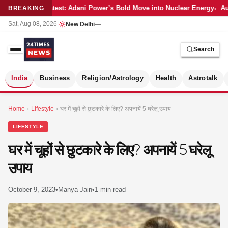
Latest: Adani Power’s Bold Move into Nuclear Energy
Au
BREAKING
Sat, Aug 08, 2026
|
New Delhi
—
Search
S
India
Business
Religion/Astrology
Health
Astrotalk
Home
›
Lifestyle
›
घर में चूहों से छुटकारे के लिए? अपनायें 5 घरेलू उपाय
LIFESTYLE
घर में चूहों से छुटकारे के लिए? अपनायें 5 घरेलू
उपाय
October 9, 2023
•
Manya Jain
•
1 min read
MER