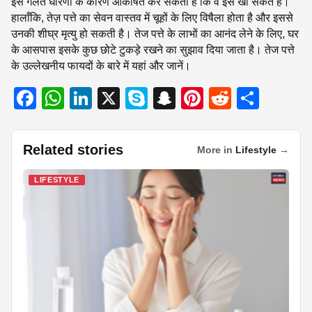
इस गलत धारणा के कारण आकर्षित कर सकता है कि वे इसे खा सकते हैं।
हालाँकि, तेज़ पत्ते का सेवन वास्तव में चूहों के लिए विषैला होता है और इससे
उनकी शीघ्र मृत्यु हो सकती है। तेज पत्ते के लाभों का आनंद लेने के लिए, घर
के आसपास इसके कुछ छोटे टुकड़े रखने का सुझाव दिया जाता है। तेज पत्ते
के उल्लेखनीय फायदों के बारे में यहां और जानें।
F
W
Li
X
S
S
Pi
R
S
a
h
n
ky
n
nt
e
h
c
at
k
p
a
er
d
ar
Related stories
More in
Lifestyle
→
e
s
e
e
p
e
di
e
b
A
dI
c
st
t
LIFESTYLE
o
p
n
h
o
p
at
k