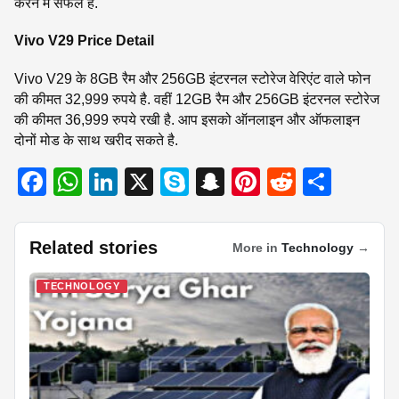
करने में सफल है.
Vivo V29 Price Detail
Vivo V29 के 8GB रैम और 256GB इंटरनल स्टोरेज वेरिएंट वाले फोन
की कीमत 32,999 रुपये है. वहीं 12GB रैम और 256GB इंटरनल स्टोरेज
की कीमत 36,999 रुपये रखी है. आप इसको ऑनलाइन और ऑफलाइन
दोनों मोड के साथ खरीद सकते है.
F
W
Li
X
S
S
Pi
R
S
a
h
n
ky
n
nt
e
h
c
at
k
p
a
er
d
ar
Related stories
More in
Technology
→
e
s
e
e
p
e
di
e
b
A
dI
c
st
t
TECHNOLOGY
o
p
n
h
o
p
at
k