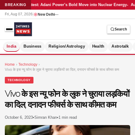
Latest: Adani Power’s Bold Move into Nuclear Energy
Au
BREAKING
Fri, Aug 07, 2026
|
New Delhi
—
Search
S
India
Business
Religion/Astrology
Health
Astrotalk
Home
›
Technology
›
Vivo के इस न्यू फोन के लुक ने चुराया लड़कियों का दिल, दनादन फीचर्स के साथ कीमत कम
TECHNOLOGY
Vivo के इस न्यू फोन के लुक ने चुराया लड़कियों
का दिल, दनादन फीचर्स के साथ कीमत कम
October 6, 2023
•
Simran Khan
•
1 min read
MER