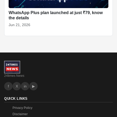
WhatsApp Plus plan launched at just ₹79, know
the details
Jun 21, 2026
24times News
f
X
in
▶
QUICK LINKS
Privacy Policy
Disclaimer