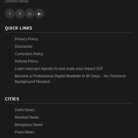
24times News
f
X
in
▶
QUICK LINKS
Privacy Policy
Disclaimer
Currection Policy
Refund Policy
Learn next-gen Agentic AI and scale your impact 10X
Become a Professional Digital Marketer in 90 Days – No Technical
Background Needed
CITIES
Delhi News
Mumbai News
Bengaluru News
Pune News