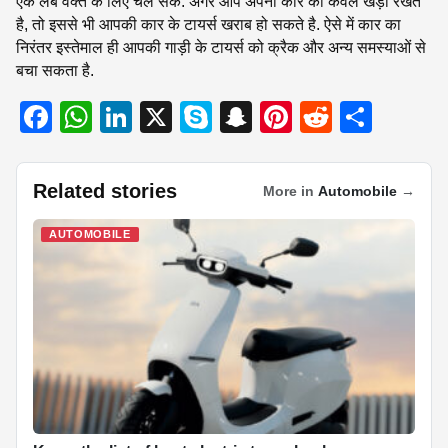
एक लंबे वक्त के लिए चल सके. अगर आप अपनी कार को केवल खड़ा रखते
है, तो इससे भी आपकी कार के टायर्स खराब हो सकते है. ऐसे में कार का
निरंतर इस्तेमाल ही आपकी गाड़ी के टायर्स को क्रैक और अन्य समस्याओं से
बचा सकता है.
F
W
Li
X
S
S
Pi
R
S
a
h
n
ky
n
nt
e
h
c
at
k
p
a
er
d
ar
Related stories
More in
Automobile
→
e
s
e
e
p
e
di
e
b
A
dI
c
st
t
AUTOMOBILE
o
p
n
h
o
p
at
k