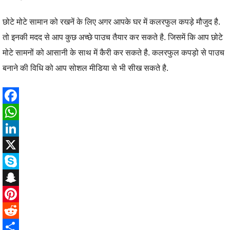
छोटे मोटे सामान को रखनें के लिए अगर आपके घर में कलरफुल कपड़े मौजुद है.
तो इनकी मदद से आप कुछ अच्छे पाउच तैयार कर सकते है. जिसमें कि आप छोटे
मोटे सामनों को आसानी के साथ में कैरी कर सकते है. कलरफुल कपड़ो से पाउच
बनाने की विधि को आप सोशल मीडिया से भी सीख सकते है.
F
a
W
c
h
L
e
a
i
X
b
t
n
S
o
s
k
k
S
o
A
e
y
n
P
k
p
d
p
a
i
R