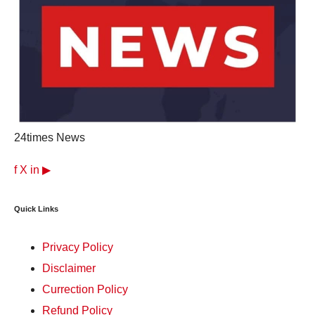
24times News
f
X
in
▶
Quick Links
Privacy Policy
Disclaimer
Currection Policy
Refund Policy