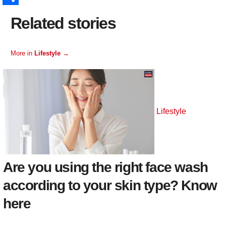
p
I
e
p
n
e
S
Related stories
n
c
t
d
h
h
e
d
a
More in
Lifestyle
→
a
r
i
r
t
e
t
e
s
t
Lifestyle
Are you using the right face wash
according to your skin type? Know
here