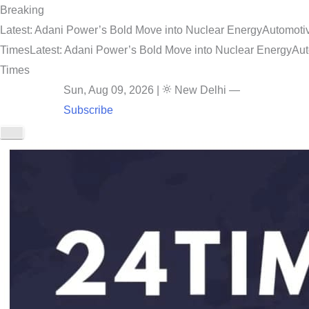
Breaking
Latest: Adani Power’s Bold Move into Nuclear Energy
Automotiv
Times
Latest: Adani Power’s Bold Move into Nuclear Energy
Aut
Times
Sun, Aug 09, 2026
|
New Delhi
—
Subscribe