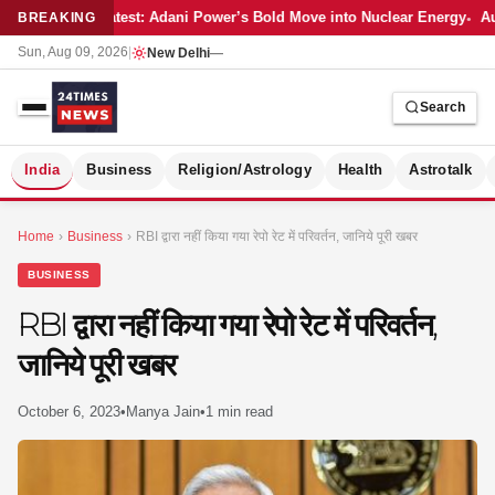
Latest: Adani Power’s Bold Move into Nuclear Energy
Au
BREAKING
Sun, Aug 09, 2026
|
New Delhi
—
Search
S
India
Business
Religion/Astrology
Health
Astrotalk
Home
›
Business
›
RBI द्वारा नहीं किया गया रेपो रेट में परिवर्तन, जानिये पूरी खबर
BUSINESS
RBI द्वारा नहीं किया गया रेपो रेट में परिवर्तन,
जानिये पूरी खबर
October 6, 2023
•
Manya Jain
•
1 min read
MER