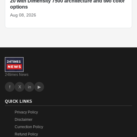
20 with Dimensity 7500 architecture and two color
options
Aug 08, 2026
24times News
f
X
in
▶
QUICK LINKS
Privacy Policy
Disclaimer
Currection Policy
Refund Policy