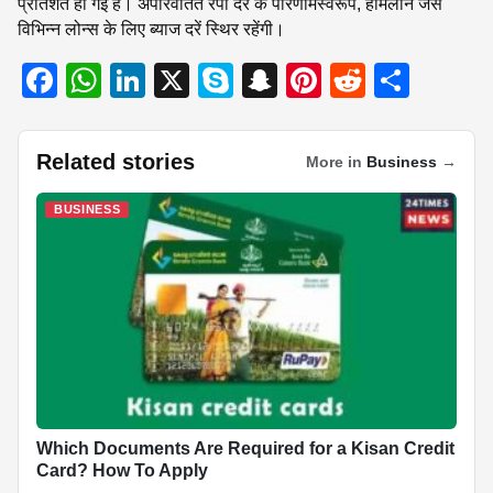
प्रतिशत हो गई है। अपरिवर्तित रेपो दर के परिणामस्वरूप, होमलोन जैसे
विभिन्न लोन्स के लिए ब्याज दरें स्थिर रहेंगी।
F
W
Li
X
S
S
Pi
R
S
a
h
n
ky
n
nt
e
h
c
at
k
p
a
er
d
ar
Related stories
More in
Business
→
e
s
e
e
p
e
di
e
b
A
dI
c
st
t
BUSINESS
o
p
n
h
o
p
at
k
Which Documents Are Required for a Kisan Credit
Card? How To Apply