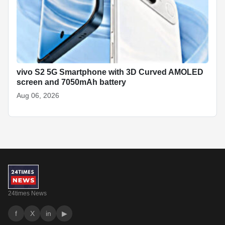
vivo S2 5G Smartphone with 3D Curved AMOLED
screen and 7050mAh battery
Aug 06, 2026
24times News
f
X
in
▶