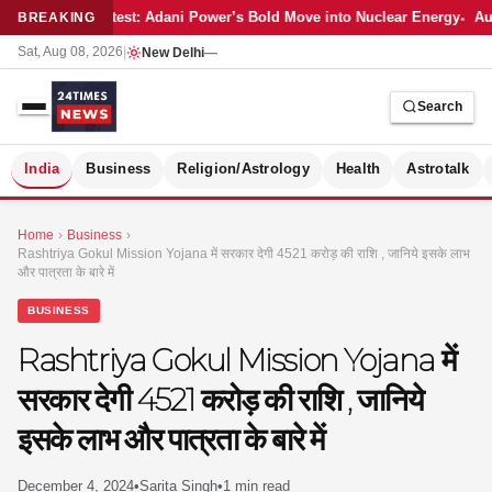
Latest: Adani Power’s Bold Move into Nuclear Energy
Aut
BREAKING
Sat, Aug 08, 2026
|
New Delhi
—
Search
S
India
Business
Religion/Astrology
Health
Astrotalk
Home
›
Business
›
Rashtriya Gokul Mission Yojana में सरकार देगी 4521 करोड़ की राशि , जानिये इसके लाभ
और पात्रता के बारे में
BUSINESS
Rashtriya Gokul Mission Yojana में
सरकार देगी 4521 करोड़ की राशि , जानिये
इसके लाभ और पात्रता के बारे में
MER
December 4, 2024
•
Sarita Singh
•
1 min read