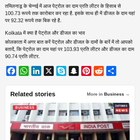
तमिलनाडू के चेन्नई में आज पेट्रोल का दाम प्रति लीटर के हिसाब से
100.73 रूपये तक कारोबार कर रहा है. इसके साथ ही में डीजल के दाम यहां
पर 92.32 रूपये तक बिक रहे है.
Kolkata में क्या है पेट्रोल और डीजल का भाव
कोलकाता में अगर बात करें पेट्रोल और डीजल के दामों के बारें में तो आपको
बतादें, कि पेट्रोल का दाम यहां पर 103.93 प्रति लीटर और डीजल का दाम
90.74 प्रति लीटर.
F
W
Li
X
S
S
Pi
R
S
a
h
n
ky
n
nt
e
h
c
at
k
p
a
er
d
ar
Related stories
More in
Business
→
e
s
e
e
p
e
di
e
b
A
dI
c
st
t
BUSINESS
o
p
n
h
o
p
at