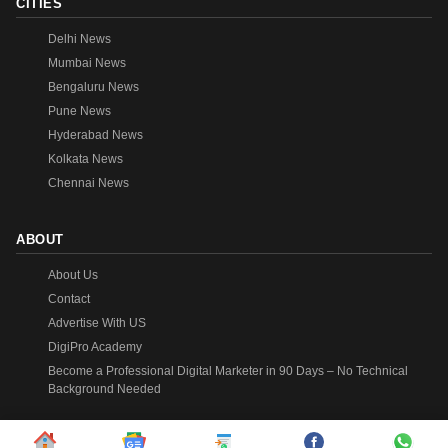
CITIES
Delhi News
Mumbai News
Bengaluru News
Pune News
Hyderabad News
Kolkata News
Chennai News
ABOUT
About Us
Contact
Advertise With US
DigiPro Academy
Become a Professional Digital Marketer in 90 Days – No Technical
Background Needed