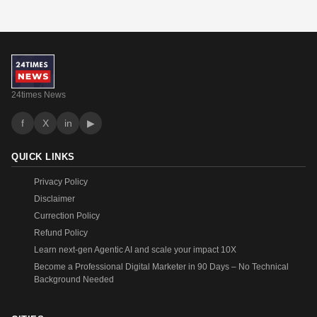
24times News
f
X
in
▶
QUICK LINKS
Privacy Policy
Disclaimer
Currection Policy
Refund Policy
Learn next-gen Agentic AI and scale your impact 10X
Become a Professional Digital Marketer in 90 Days – No Technical
Background Needed