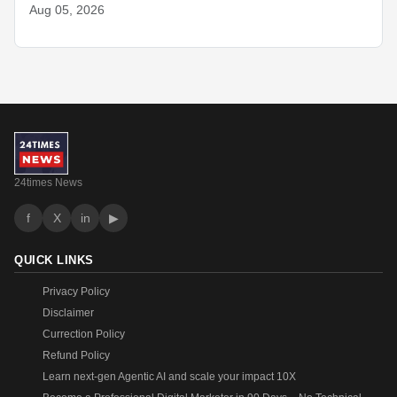
Aug 05, 2026
24times News
f
X
in
▶
QUICK LINKS
Privacy Policy
Disclaimer
Currection Policy
Refund Policy
Learn next-gen Agentic AI and scale your impact 10X