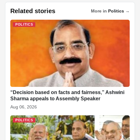
c
at
k
p
a
er
d
ar
Related stories
More in
Politics
→
e
s
e
e
p
e
di
e
b
A
dI
c
st
t
POLITICS
o
p
n
h
o
p
at
k
“Decision based on facts and fairness,” Ashwini
Sharma appeals to Assembly Speaker
Aug 06, 2026
POLITICS