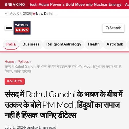
Latest: Adani Power’s Bold Move into Nuclear Energy
Au
BREAKING
Fri, Aug 07, 2026
|
New Delhi
—
Search
S
India
Business
Religion/Astrology
Health
Astrotalk
Home
›
Politics
›
संसद में Rahul Gandhi के भाषण के बीच में उठकर के बोले PM Modi, हिंदुओं का समाज नही है
हिंसक, जानिए डीटेल्स
POLITICS
संसद में Rahul Gandhi के भाषण के बीच में
उठकर के बोले PM Modi, हिंदुओं का समाज
नही है हिंसक, जानिए डीटेल्स
MER
July 1, 2024
•
Sneha
•
1 min read