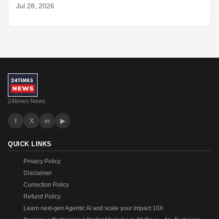
Jul 28, 2026
24times News
f
X
in
▶
QUICK LINKS
Privacy Policy
Disclaimer
Currection Policy
Refund Policy
Learn next-gen Agentic AI and scale your impact 10X