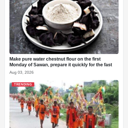
o
p
n
h
o
p
at
k
Make pure water chestnut flour on the first
Monday of Sawan, prepare it quickly for the fast
Aug 03, 2026
TRENDING