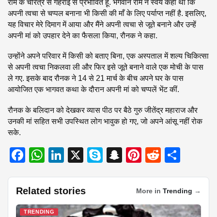
राम के चरित्र से गहराई से प्रभावित हूं. भगवान राम ने स्वयं कहा था कि
अपनी त्वचा से चप्पल बनाना भी किसी की माँ के लिए पर्याप्त नहीं है. इसलिए,
यह विचार मेरे दिमाग में आया और मैंने अपनी त्वचा से जूते बनाने और उन्हें
अपनी मां को उपहार देने का फैसला किया, रौनक ने कहा.
उन्होंने अपने परिवार में किसी को बताए बिना, एक अस्पताल में शल्य चिकित्सा
से अपनी त्वचा निकलवा ली और फिर इसे जूते बनाने वाले एक मोची के पास
ले गए. इसके बाद रौनक ने 14 से 21 मार्च के बीच अपने घर के पास
आयोजित एक भागवत कथा के दौरान अपनी मां को चप्पलें भेंट कीं.
रौनक के बलिदान को देखकर व्यास पीठ पर बैठे गुरु जीतेंद्र महाराज और
उनकी मां सहित सभी उपस्थित लोग भावुक हो गए, जो अपने आंसू नहीं रोक
सके.
F
W
Li
X
S
S
Pi
R
S
a
h
n
ky
n
nt
e
h
c
at
k
p
a
er
d
ar
Related stories
More in
Trending
→
e
s
e
e
p
e
di
e
b
A
dI
c
st
t
TRENDING