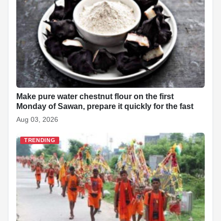
o
p
n
h
o
p
at
k
Make pure water chestnut flour on the first
Monday of Sawan, prepare it quickly for the fast
Aug 03, 2026
TRENDING