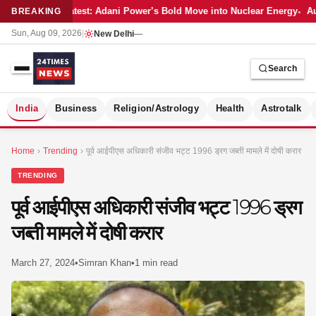
Latest: Adani Power’s Bold Move into Nuclear Energy
Au
BREAKING
Sun, Aug 09, 2026
|
New Delhi
—
Search
S
India
Business
Religion/Astrology
Health
Astrotalk
Home
›
Trending
›
पूर्व आईपीएस अधिकारी संजीव भट्ट 1996 ड्रग जब्ती मामले में दोषी करार
TRENDING
पूर्व आईपीएस अधिकारी संजीव भट्ट 1996 ड्रग
जब्ती मामले में दोषी करार
March 27, 2024
•
Simran Khan
•
1 min read
MER