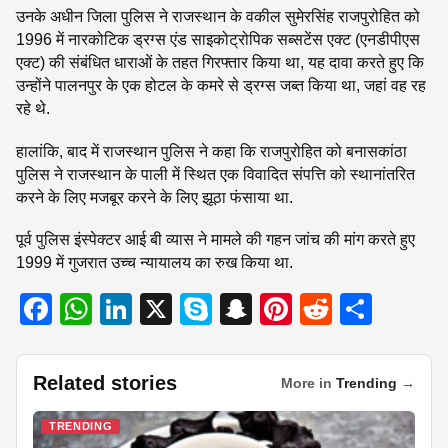
उनके अधीन जिला पुलिस ने राजस्थान के वकील सुमेरसिंह राजपुरोहित को
1996 में नारकोटिक ड्रग्स एंड साइकोट्रोपिक सब्सटेंस एक्ट (एनडीपीएस
एक्ट) की संबंधित धाराओं के तहत गिरफ्तार किया था, यह दावा करते हुए कि
उन्होंने पालनपुर के एक होटल के कमरे से ड्रग्स जब्त किया था, जहां वह रह
रहे थे.
हालांकि, बाद में राजस्थान पुलिस ने कहा कि राजपुरोहित को बनासकांठा
पुलिस ने राजस्थान के पाली में स्थित एक विवादित संपत्ति को स्थानांतरित
करने के लिए मजबूर करने के लिए झूठा फंसाया था.
पूर्व पुलिस इंस्पेक्टर आई बी व्यास ने मामले की गहन जांच की मांग करते हुए
1999 में गुजरात उच्च न्यायालय का रुख किया था.
F
W
Li
X
S
S
Pi
R
S
a
h
n
ky
n
nt
e
h
c
at
k
p
a
er
d
ar
Related stories
More in
Trending
→
e
s
e
e
p
e
di
e
b
A
dI
c
st
t
TRENDING