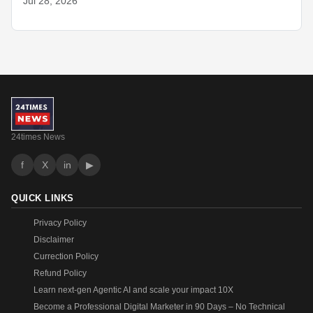
Jul 28, 2026
24times News
f
X
in
▶
QUICK LINKS
Privacy Policy
Disclaimer
Currection Policy
Refund Policy
Learn next-gen Agentic AI and scale your impact 10X
Become a Professional Digital Marketer in 90 Days – No Technical