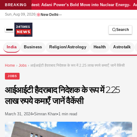
Latest: Adani Power’s Bold Move into Nuclear Energy
Au
BREAKING
Sun, Aug 09, 2026
|
New Delhi
—
Search
S
India
Business
Religion/Astrology
Health
Astrotalk
Home
›
Jobs
›
आईआईटी हैदराबाद निदेशक के रूप में 2.25 लाख रुपये कमाएँ: जानें वैकेंसी
JOBS
आईआईटी हैदराबाद निदेशक के रूप में 2.25
लाख रुपये कमाएँ: जानें वैकेंसी
March 31, 2024
•
Simran Khan
•
1 min read
MER