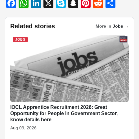
F
W
Li
X
S
S
Pi
R
S
a
h
n
ky
n
nt
e
h
c
at
k
p
a
er
d
ar
Related stories
More in
Jobs
→
e
s
e
e
p
e
di
e
b
A
dI
c
st
t
JOBS
o
p
n
h
o
p
at
k
IOCL Apprentice Recruitment 2026: Great
Opportunity for People in Government Sector,
know details here
Aug 09, 2026