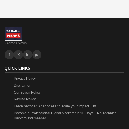
24times News
f
X
in
▶
QUICK LINKS
Privacy Policy
Disclaimer
Currection Policy
Refund Policy
Learn next-gen Agentic AI and scale your impact 10X
Become a Professional Digital Marketer in 90 Days – No Technical
Background Needed