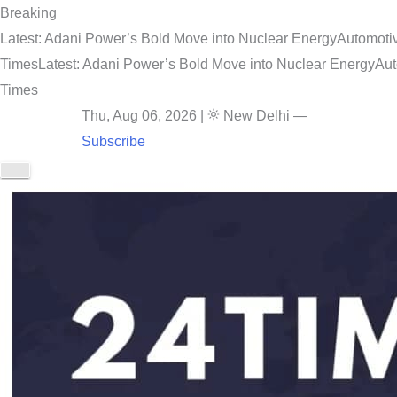
Breaking
Latest: Adani Power’s Bold Move into Nuclear Energy
Automotiv
Times
Latest: Adani Power’s Bold Move into Nuclear Energy
Aut
Times
Thu, Aug 06, 2026
|
New Delhi
—
Subscribe