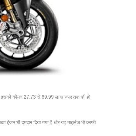
ै कि इसकी कीमत 27.73 से 69.99 लाख रुपए तक की हो
सका इंजन भी दमदार दिया गया है और यह माइलेज भी काफी