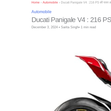
Home
›
Automobile
›
Ducati Panigale V4 : 216 PS की पावर और
Automobile
Ducati Panigale V4 : 216 PS 
December 3, 2024
•
Sarita Singh
•
1 min read