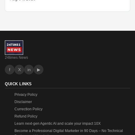
24times News
f
X
in
▶
QUICK LINKS
Privacy Policy
Disclaimer
Currection Policy
Refund Policy
Learn next-gen Agentic AI and scale your impact 10X
Become a Professional Digital Marketer in 90 Days – No Technical