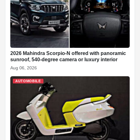
o
p
at
k
2026 Mahindra Scorpio-N offered with panoramic
sunroof, 540-degree camera or luxury interior
Aug 06, 2026
AUTOMOBILE