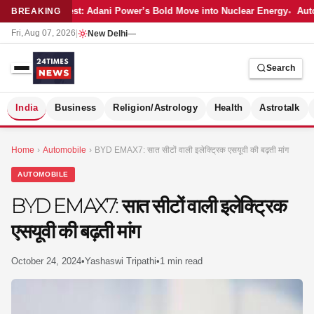
Latest: Adani Power’s Bold Move into Nuclear Energy
Auto
BREAKING
Fri, Aug 07, 2026
|
New Delhi
—
Search
S
India
Business
Religion/Astrology
Health
Astrotalk
Home
›
Automobile
›
BYD EMAX7: सात सीटों वाली इलेक्ट्रिक एसयूवी की बढ़ती मांग
AUTOMOBILE
BYD EMAX7: सात सीटों वाली इलेक्ट्रिक
एसयूवी की बढ़ती मांग
October 24, 2024
•
Yashaswi Tripathi
•
1 min read
MER