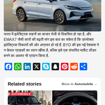
भारत में इलेक्ट्रिक वाहनों का बाजार तेजी से विकसित हो रहा है, और
EMAX7 जैसी कारों की बढ़ती मांग इस बात का संकेत है कि उपभोक्ता
इलेक्ट्रिक विकल्पों की ओर अग्रसर हो रहे हैं. BYD की इस नई पेशकश ने
न केवल ग्राहकों का ध्यान खींचा है, बल्कि इसे एक संभावित मार्केट लीडर
बनने का अवसर भी प्रदान किया है.
F
W
Li
X
S
S
Pi
R
S
a
h
n
ky
n
nt
e
h
c
at
k
p
a
er
d
ar
Related stories
More in
Automobile
→
e
s
e
e
p
e
di
e
b
A
dI
c
st
t
AUTOMOBILE
o
p
n
h