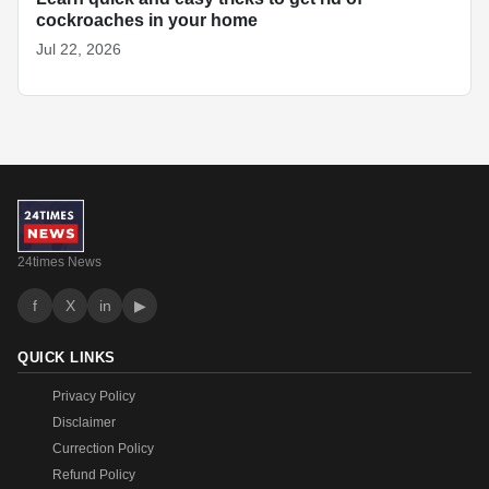
cockroaches in your home
Jul 22, 2026
24times News
f
X
in
▶
QUICK LINKS
Privacy Policy
Disclaimer
Currection Policy
Refund Policy