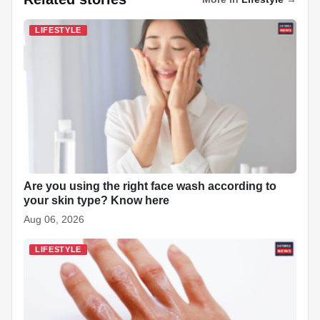
e
s
e
e
p
e
di
e
b
A
dI
c
st
t
LIFESTYLE
o
p
n
h
o
p
at
k
Are you using the right face wash according to
your skin type? Know here
Aug 06, 2026
LIFESTYLE