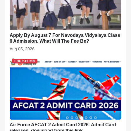
k
Apply By August 7 For Navodaya Vidyalaya Class
6 Admission. What Will The Fee Be?
Aug 05, 2026
EDUCATION
Air Force AFCAT 2 Admit Card 2026: Admit Card
released, download from this link