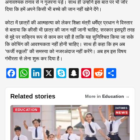
अनावश्यक तनाव से न गुजरना पड़े। साथ ही उन्होंने इस बात पर भी जोर
दिया कि हमें अपने किसी भी बच्चे की जान नहीं खोने देंगे।
कोटा में छात्रों की आत्महत्या को लेकर शिक्षा मंत्री धर्मेंद्र प्रधान ने विस्तार
से बताया कि कीसी भी छात्र की जान नहीं जानी चाहिए. सरकार इसपूरी तरह
से मुद्दे पर सक्रिय रूप से काम कर रही है ताकि यह सुनिश्चित किया जा सके
कि कोचिंग की आवश्यकता नहीं होनी चाहिए। साथ ही कहा कि हम अब
‘फर्जी स्कूलों’ की समस्या को नजरअंदाज नहीं करेंगे। अब हम इस विषय
गंभीरता से लेना शुरू कर दिया है।
F
W
Li
X
S
S
Pi
R
S
a
h
n
ky
n
nt
e
h
c
at
k
p
a
er
d
ar
Related stories
More in
Education
→
e
s
e
e
p
e
di
e
b
A
dI
c
st
t
EDUCATION
o
p
n
h
o
p
at