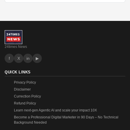
24times News
f
X
in
▶
QUICK LINKS
Privacy Policy
Disclaimer
Currection Policy
Refund Policy
Learn next-gen Agentic AI and scale your impact 10X
Become a Professional Digital Marketer in 90 Days – No Technical
Background Needed