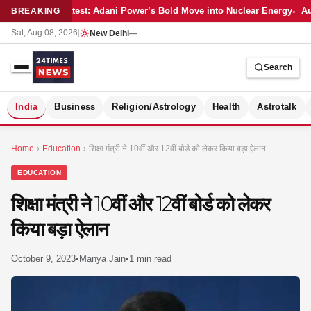
Latest: Adani Power’s Bold Move into Nuclear Energy
Au
BREAKING
Sat, Aug 08, 2026
|
New Delhi
—
Search
S
India
Business
Religion/Astrology
Health
Astrotalk
Home
›
Education
›
शिक्षा मंत्री ने 10वीं और 12वीं बोर्ड को लेकर किया बड़ा ऐलान
EDUCATION
शिक्षा मंत्री ने 10वीं और 12वीं बोर्ड को लेकर
किया बड़ा ऐलान
October 9, 2023
•
Manya Jain
•
1 min read
MER