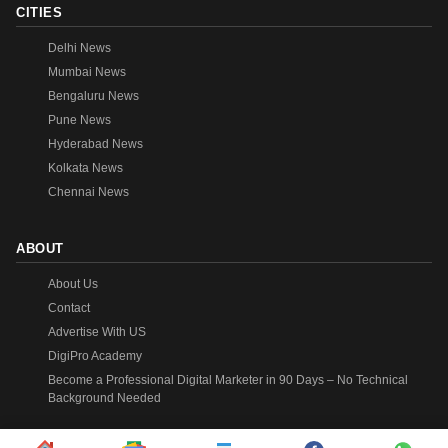
CITIES
Delhi News
Mumbai News
Bengaluru News
Pune News
Hyderabad News
Kolkata News
Chennai News
ABOUT
About Us
Contact
Advertise With US
DigiPro Academy
Become a Professional Digital Marketer in 90 Days – No Technical
Background Needed