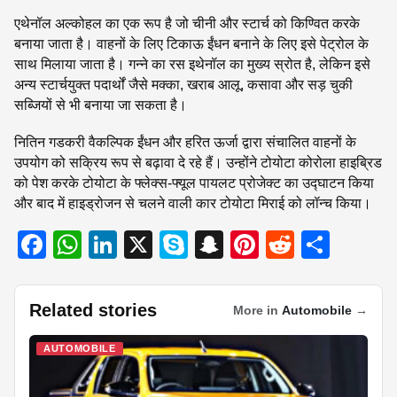
एथेनॉल अल्कोहल का एक रूप है जो चीनी और स्टार्च को किण्वित करके
बनाया जाता है। वाहनों के लिए टिकाऊ ईंधन बनाने के लिए इसे पेट्रोल के
साथ मिलाया जाता है। गन्ने का रस इथेनॉल का मुख्य स्रोत है, लेकिन इसे
अन्य स्टार्चयुक्त पदार्थों जैसे मक्का, खराब आलू, कसावा और सड़ चुकी
सब्जियों से भी बनाया जा सकता है।
नितिन गडकरी वैकल्पिक ईंधन और हरित ऊर्जा द्वारा संचालित वाहनों के
उपयोग को सक्रिय रूप से बढ़ावा दे रहे हैं। उन्होंने टोयोटा कोरोला हाइब्रिड
को पेश करके टोयोटा के फ्लेक्स-फ्यूल पायलट प्रोजेक्ट का उद्घाटन किया
और बाद में हाइड्रोजन से चलने वाली कार टोयोटा मिराई को लॉन्च किया।
F
W
Li
X
S
S
Pi
R
S
a
h
n
ky
n
nt
e
h
c
at
k
p
a
er
d
ar
Related stories
More in
Automobile
→
e
s
e
e
p
e
di
e
b
A
dI
c
st
t
AUTOMOBILE
o
p
n
h