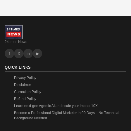
24times News
f
X
in
▶
QUICK LINKS
Privacy Policy
Disclaimer
Currection Policy
Refund Policy
Learn next-gen Agentic AI and scale your impact 10X
Become a Professional Digital Marketer in 90 Days – No Technical
Background Needed