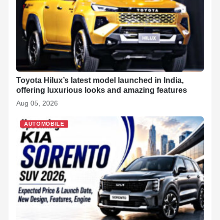
o
p
at
k
Toyota Hilux’s latest model launched in India,
offering luxurious looks and amazing features
Aug 05, 2026
AUTOMOBILE