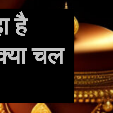
ा है
क्या चल